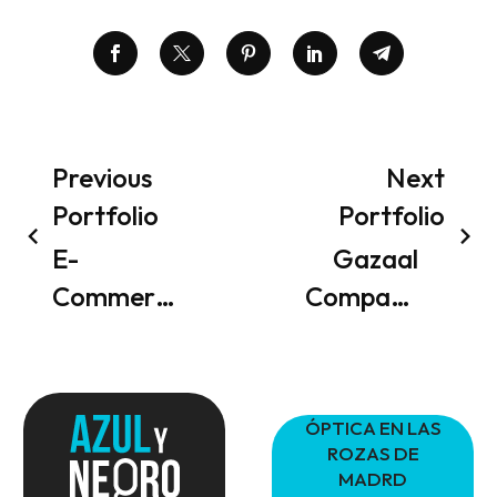
Previous
Next
Portfolio
Portfolio
E-
Gazaal
Commerce
Company
Fashion
Business
Store
Card
Website
(Demo)
ÓPTICA EN LAS
Design
ROZAS DE
MADRD
(Demo)