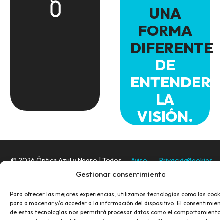
UNA
FORMA
DIFERENTE
DE
ENTENDER
LA
VISIÓN.
© 2026 Óptica Azul y Negro | Todos
Aviso
Privacidad
Cookies
los derechos reservados.
Legal
Gestionar consentimiento
Diseño Web
:
Mediacity.es
Para ofrecer las mejores experiencias, utilizamos tecnologías como las cook
para almacenar y/o acceder a la información del dispositivo. El consentimie
de estas tecnologías nos permitirá procesar datos como el comportamient