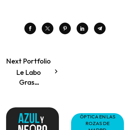
Next Portfolio
Le Labo
Grasse
Discovery
Set
Packaging
ÓPTICA EN LAS
(Demo)
ROZAS DE
MADRD