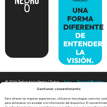
UNA
FORMA
DIFERENTE
DE
ENTENDER
LA
VISIÓN.
© 2026 Óptica Azul y Negro | Todos
Aviso
Privacidad
Cookies
los derechos reservados.
Legal
Gestionar consentimiento
Diseño Web
:
Mediacity.es
Para ofrecer las mejores experiencias, utilizamos tecnologías como las cook
para almacenar y/o acceder a la información del dispositivo. El consentimie