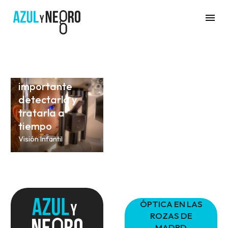
0
05/02/2026
Control de la
miopía infantil:
por qué cada
vez es más
importante
detectarla y
tratarla a
tiempo
Visión Infantil
ÓPTICA EN LAS
ROZAS DE
MADRD