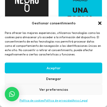
UNA
FORMA
Gestionar consentimiento
DIFERENTE
DE
Para ofrecer las mejores experiencias, utilizamos tecnologías como las
cookies para almacenar y/o acceder a la información del dispositivo. El
ENTENDER
consentimiento de estas tecnologías nos permitirá procesar datos
como el comportamiento de navegación o las identificaciones únicas en
LA
este sitio. No consentir o retirar el consentimiento, puede afectar
negativamente a ciertas características y funciones.
VISIÓN.
Aceptar
Denegar
© 2026 Óptica Azul y Negro | Todos
Aviso
Privacidad
Cookies
los derechos reservados.
Legal
Ver preferencias
Diseño Web
:
Mediacity.es
Política de cookies
Política de privacidad
Aviso Legal