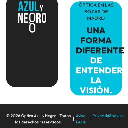
ÓPTICA EN LAS
(Demo)
landscape
ROZAS DE
MADRD
(Demo)
UNA
FORMA
DIFERENTE
DE
ENTENDER
LA
VISIÓN.
© 2026 Óptica Azul y Negro | Todos
Aviso
Privacidad
Cookies
los derechos reservados.
Legal