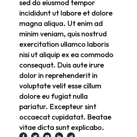
sed
do
eiusmod
tempor
incididunt
ut
labore
et
dolore
magna
aliqua.
Ut
enim
ad
minim
veniam,
quis
nostrud
exercitation
ullamco
laboris
nisi
ut
aliquip
ex
ea
commodo
consequat.
Duis
aute
irure
dolor
in
reprehenderit
in
voluptate
velit
esse
cillum
dolore
eu
fugiat
nulla
pariatur.
Excepteur
sint
occaecat
cupidatat.
Beatae
vitae
dicta
sunt
explicabo.