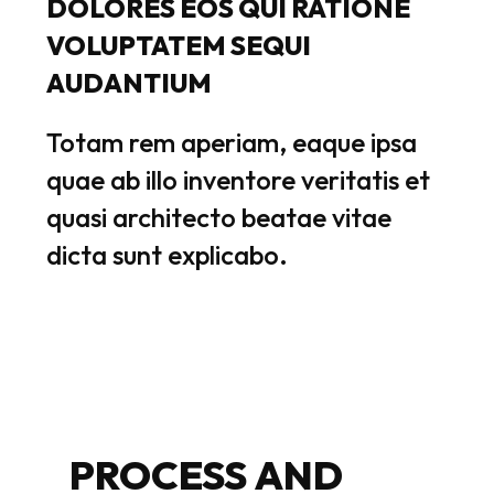
DOLORES
EOS
QUI
RATIONE
VOLUPTATEM
SEQUI
AUDANTIUM
Totam
rem
aperiam,
eaque
ipsa
quae
ab
illo
inventore
veritatis
et
quasi
architecto
beatae
vitae
dicta
sunt
explicabo.
PROCESS
AND