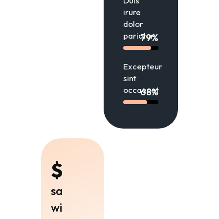
Duis
irure
dolor
pariatur
79%
Excepteur
sint
occaecat
68%
$50K
save
with