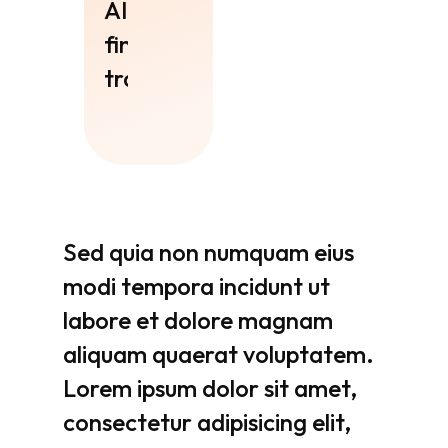
AI-powered
financial
transactions
Sed
quia
non
numquam
eius
modi
tempora
incidunt
ut
labore
et
dolore
magnam
aliquam
quaerat
voluptatem.
Lorem
ipsum
dolor
sit
amet,
consectetur
adipisicing
elit,