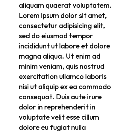
aliquam
quaerat
voluptatem.
Lorem
ipsum
dolor
sit
amet,
consectetur
adipisicing
elit,
sed
do
eiusmod
tempor
incididunt
ut
labore
et
dolore
magna
aliqua.
Ut
enim
ad
minim
veniam,
quis
nostrud
exercitation
ullamco
laboris
nisi
ut
aliquip
ex
ea
commodo
consequat.
Duis
aute
irure
dolor
in
reprehenderit
in
voluptate
velit
esse
cillum
dolore
eu
fugiat
nulla