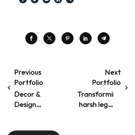
Previous
Next
Portfolio
Portfolio
Decor &
Transforming
Design
harsh legal
Company
contract
App
analysis
Development
with AI