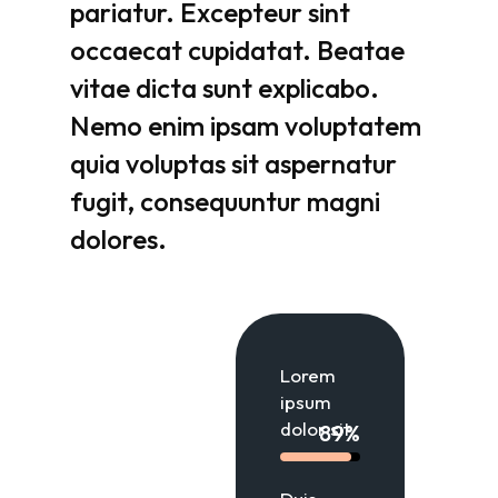
pariatur.
Excepteur
sint
occaecat
cupidatat.
Beatae
vitae
dicta
sunt
explicabo.
Nemo
enim
ipsam
voluptatem
quia
voluptas
sit
aspernatur
fugit,
consequuntur
magni
dolores.
Lorem
ipsum
dolor sit
89%